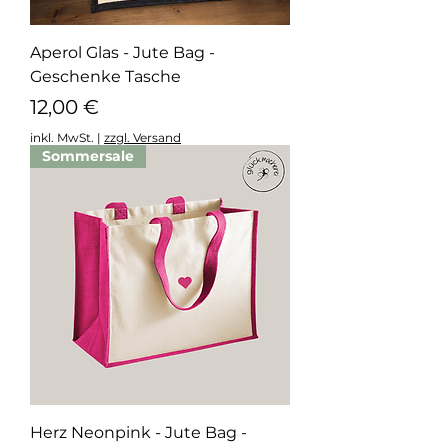
Aperol Glas - Jute Bag -
Geschenke Tasche
Preis
12,00 €
inkl. MwSt.
|
zzgl. Versand
Sommersale
Herz Neonpink - Jute Bag -