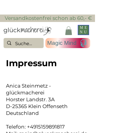
​ Versandkostenfrei schon ab 60,- €
ME
NU
Magic Mind
Impressum
Anica Steinmetz -
glückmacherei
Horster Landstr. 3A
D-25365 Klein Offenseth
Deutschland
Telefon:
+4915159891817