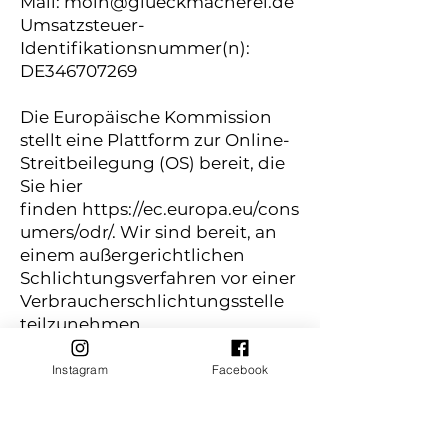
Mail:
moin@glueckmacherei.de
Umsatzsteuer-
Identifikationsnummer(n):
DE346707269
Die Europäische Kommission
stellt eine Plattform zur Online-
Streitbeilegung (OS) bereit, die
Sie hier
finden
https://ec.europa.eu/cons
umers/odr/
. Wir sind bereit, an
einem außergerichtlichen
Schlichtungsverfahren vor einer
Verbraucherschlichtungsstelle
teilzunehmen.
Impressum erstellt mit
dem
Trusted Shops
Rechtstexter
Instagram
Facebook
in Kooperation mit
FÖHLISCH
Rechtsanwälte
.