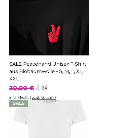
SALE Peacehand Unisex T-Shirt
aus Biobaumwolle - S, M, L, XL,
XXL
Standardpreis
Sale-Preis
10,00 €
30,00 €
inkl. MwSt.
|
zzgl. Versand
SALE