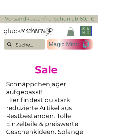
​ Versandkostenfrei schon ab 60,- €
ME
NU
Magic Mind
Sale
Schnäppchenjäger
aufgepasst!
Hier findest du stark
reduzierte Artikel aus
Restbeständen. Tolle
Einzelteile & preiswerte
Geschenkideen. Solange