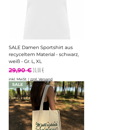
SALE Damen Sportshirt aus
recyceltem Material - schwarz,
weiß - Gr. L, XL
Standardpreis
Sale-Preis
10,00 €
29,90 €
inkl. MwSt.
|
zzgl. Versand
SALE