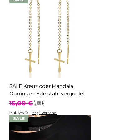
SALE Kreuz oder Mandala
Ohrringe - Edelstahl vergoldet
Standardpreis
Sale-Preis
8,00 €
15,00 €
inkl. MwSt.
|
zzgl. Versand
SALE