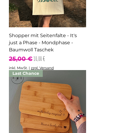
Shopper mit Seitenfalte - It's
just a Phase - Mondphase -
Baumwoll Taschek
Standardpreis
Sale-Preis
10,00 €
25,00 €
inkl. MwSt.
|
zzgl. Versand
Last Chance