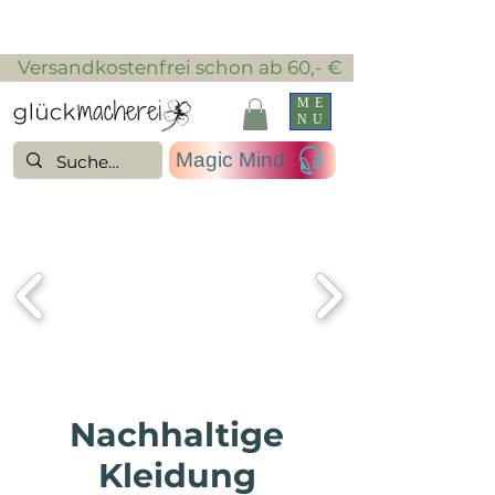
​ Versandkostenfrei schon ab 60,- €
ME
NU
Magic Mind
tilvoll &
reundlich
Nachhaltige
Kleidung