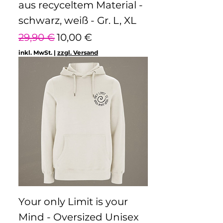
aus recyceltem Material -
schwarz, weiß - Gr. L, XL
Standardpreis
Sale-Preis
29,90 €
10,00 €
inkl. MwSt.
|
zzgl. Versand
Your only Limit is your
Mind - Oversized Unisex