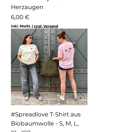
Herzaugen
Preis
6,00 €
inkl. MwSt.
|
zzgl. Versand
#Spreadlove T-Shirt aus
Biobaumwolle - S, M, L,