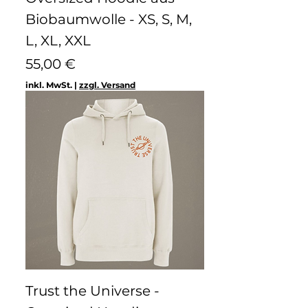
Biobaumwolle - XS, S, M,
L, XL, XXL
Preis
55,00 €
inkl. MwSt.
|
zzgl. Versand
Trust the Universe -