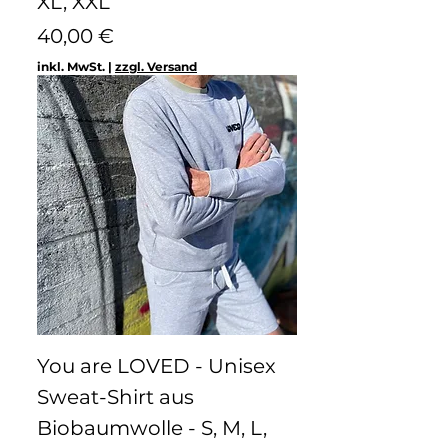
XL, XXL
Preis
40,00 €
inkl. MwSt.
|
zzgl. Versand
You are LOVED - Unisex
Sweat-Shirt aus
Biobaumwolle - S, M, L,