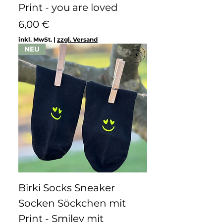
Print - you are loved
Preis
6,00 €
inkl. MwSt.
|
zzgl. Versand
NEU
Birki Socks Sneaker
Socken Söckchen mit
Print - Smiley mit