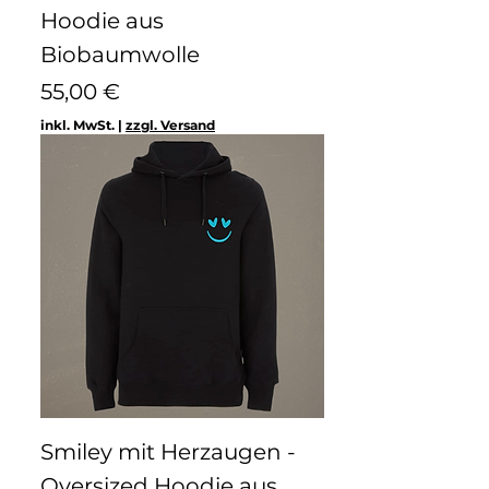
Hoodie aus
Biobaumwolle
Preis
55,00 €
inkl. MwSt.
|
zzgl. Versand
Smiley mit Herzaugen -
Oversized Hoodie aus