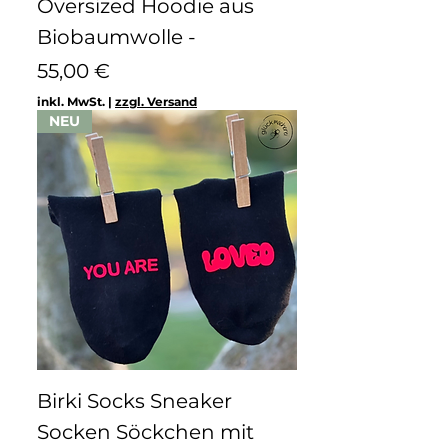
Oversized Hoodie aus
Biobaumwolle -
Preis
55,00 €
inkl. MwSt.
|
zzgl. Versand
NEU
Birki Socks Sneaker
Socken Söckchen mit