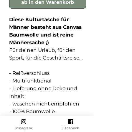
ab in den Warenkorb
Diese Kulturtasche für
Männer besteht aus Canvas
Baumwolle und ist reine
Männersache ;)
Für deinen Urlaub, für den
Sport, für die Geschäftsreise...
- Reißverschluss
- Multifunktional
- Lieferung ohne Deko und
Inhalt
- waschen nicht empfohlen
- 100% Baumwolle
Größe L: 23 x 23 x 11 cm / ca. 5
Instagram
Facebook