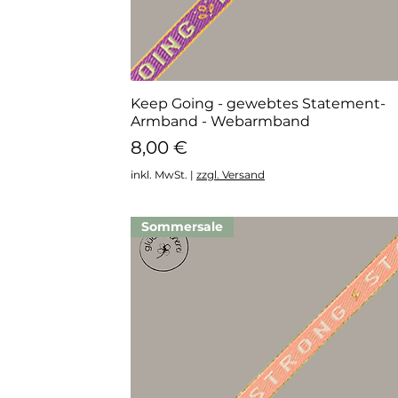
Keep Going - gewebtes Statement-
Schnellansicht
Armband - Webarmband
Preis
8,00 €
inkl. MwSt.
|
zzgl. Versand
Sommersale