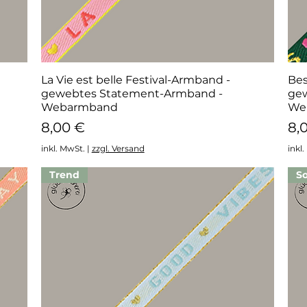
La Vie est belle Festival-Armband -
Schnellansicht
Bes
gewebtes Statement-Armband -
ge
Webarmband
We
Preis
Pr
8,00 €
8,
inkl. MwSt.
|
zzgl. Versand
inkl
Trend
S