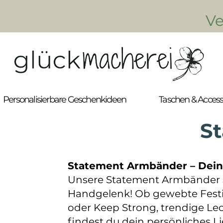
​ 
Personalisierbare Geschenkideen
Taschen & Access
S
Statement Armbänder – Dein 
Unsere Statement Armbänder si
Handgelenk! Ob gewebte Festiv
oder Keep Strong, trendige Le
findest du dein persönliches L