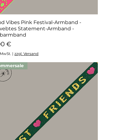
d Vibes Pink Festival-Armband -
Schnellansicht
webtes Statement-Armband -
barmband
eis
00 €
. MwSt.
|
zzgl. Versand
ommersale