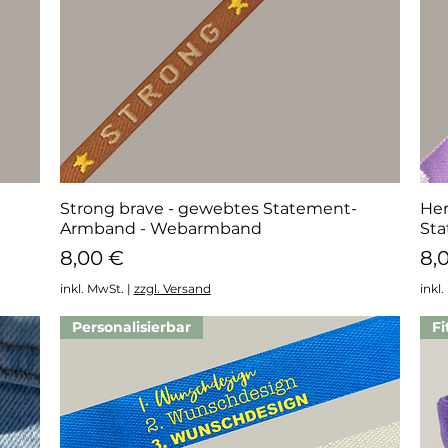
Strong brave - gewebtes Statement-
Schnellansicht
Her
Armband - Webarmband
St
Preis
Pr
8,00 €
8,
inkl. MwSt.
|
zzgl. Versand
inkl
Personalisierbar
Fi