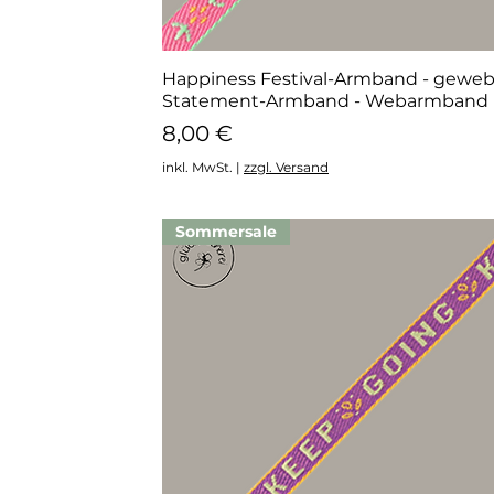
Happiness Festival-Armband - geweb
Schnellansicht
Statement-Armband - Webarmband
Preis
8,00 €
inkl. MwSt.
|
zzgl. Versand
Sommersale