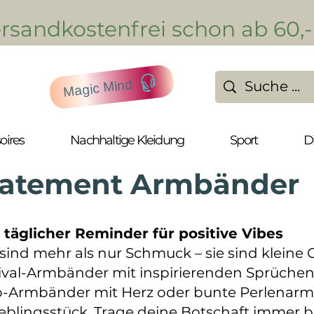
Versandkostenfrei schon ab 60,
Magic Mind
oires
Nachhaltige Kleidung
Sport
D
tatement Armbänder
täglicher Reminder für positive Vibes
nd mehr als nur Schmuck – sie sind kleine G
al-Armbänder mit inspirierenden Sprüchen w
o-Armbänder mit Herz oder bunte Perlenarm
ieblingsstück. Trage deine Botschaft immer b