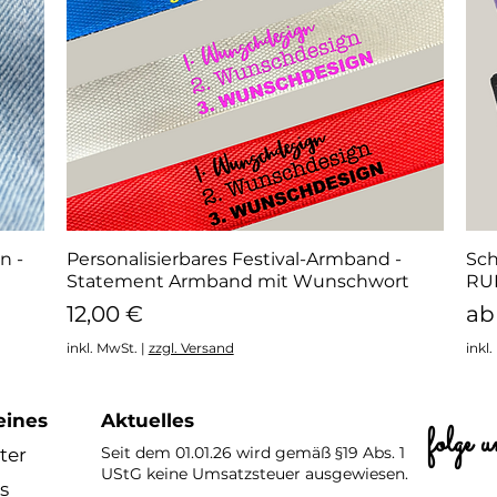
n -
Personalisierbares Festival-Armband -
Schnellansicht
Sch
Statement Armband mit Wunschwort
RUN
Preis
Sa
12,00 €
a
inkl. MwSt.
|
zzgl. Versand
inkl
eines
Aktuelles
folge u
Seit dem 01.01.26 wird gemäß §19 Abs. 1
ter
UStG keine Umsatzsteuer ausgewiesen.
s