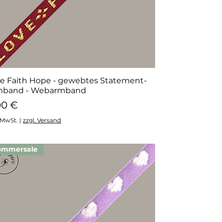
e Faith Hope - gewebtes Statement-
Schnellansicht
mband - Webarmband
eis
00 €
. MwSt.
|
zzgl. Versand
ommersale