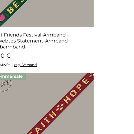
t Friends Festival-Armband -
Schnellansicht
webtes Statement-Armband -
barmband
eis
00 €
. MwSt.
|
zzgl. Versand
ommersale