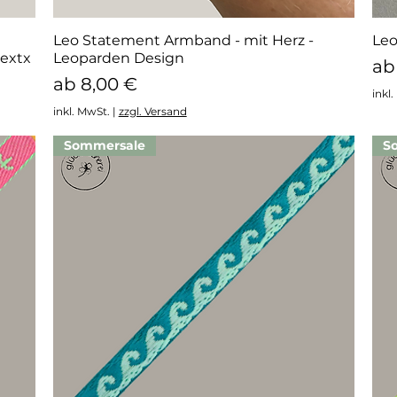
Leo Statement Armband - mit Herz -
Schnellansicht
Leo
extx
Leoparden Design
Sa
a
Sale-Preis
ab
8,00 €
inkl
inkl. MwSt.
|
zzgl. Versand
Sommersale
S