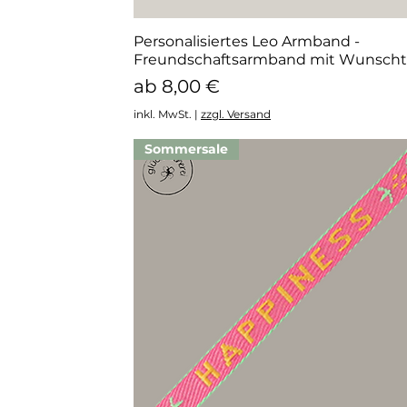
Personalisiertes Leo Armband -
Schnellansicht
Freundschaftsarmband mit Wunscht
Sale-Preis
ab
8,00 €
inkl. MwSt.
|
zzgl. Versand
Sommersale