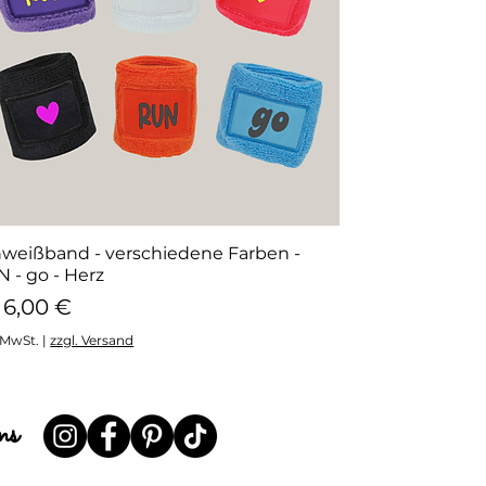
weißband - verschiedene Farben -
Schnellansicht
 - go - Herz
le-Preis
b
6,00 €
. MwSt.
|
zzgl. Versand
ns