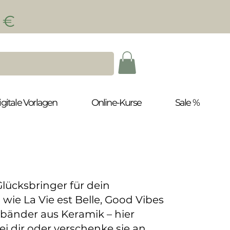
- €
igitale Vorlagen
Online-Kurse
Sale %
lücksbringer für dein
ie La Vie est Belle, Good Vibes
bänder aus Keramik – hier
ei dir oder verschenke sie an