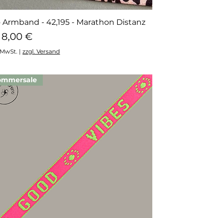
 Armband - 42,195 - Marathon Distanz
Schnellansicht
le-Preis
b
8,00 €
. MwSt.
|
zzgl. Versand
ommersale