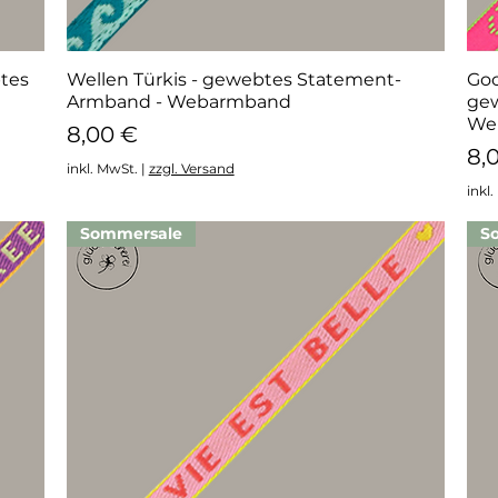
tes
Wellen Türkis - gewebtes Statement-
Schnellansicht
Goo
Armband - Webarmband
ge
We
Preis
8,00 €
Pr
8,
inkl. MwSt.
|
zzgl. Versand
inkl
Sommersale
S