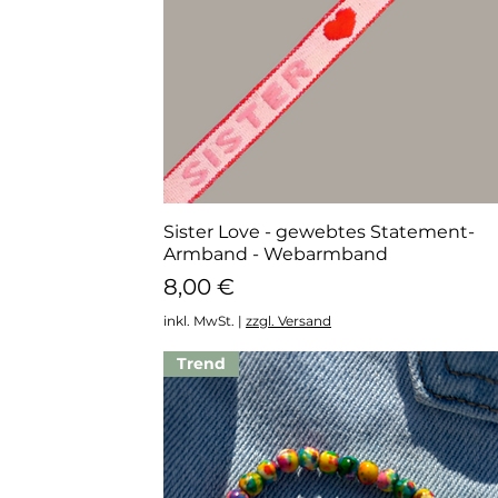
Sister Love - gewebtes Statement-
Schnellansicht
Armband - Webarmband
Preis
8,00 €
inkl. MwSt.
|
zzgl. Versand
Trend