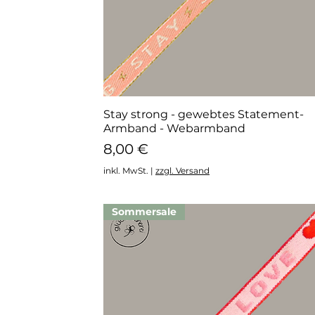
Stay strong - gewebtes Statement-
Schnellansicht
Armband - Webarmband
Preis
8,00 €
inkl. MwSt.
|
zzgl. Versand
Sommersale