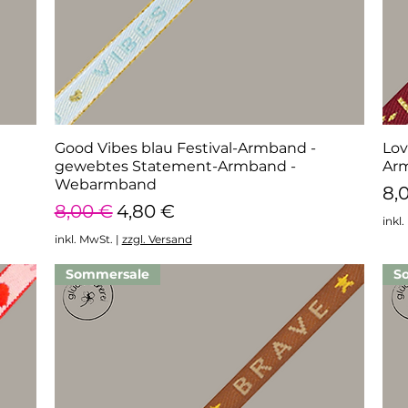
Good Vibes blau Festival-Armband -
Schnellansicht
Lov
gewebtes Statement-Armband -
Ar
Webarmband
Pr
8,
Standardpreis
Sale-Preis
8,00 €
4,80 €
inkl
inkl. MwSt.
|
zzgl. Versand
Sommersale
S