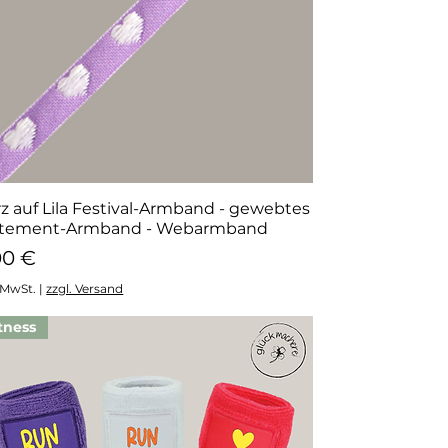
z auf Lila Festival-Armband - gewebtes
Schnellansicht
atement-Armband - Webarmband
eis
00 €
. MwSt.
|
zzgl. Versand
tness