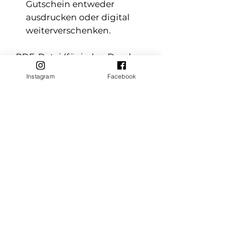
Gutschein entweder
ausdrucken oder digital
weiterverschenken.
PDF-Datei (für jeden Drucker
geeignet).
Format:
Instagram
Facebook
Größe: A4 (einfach anpassen,
falten oder zuschneiden für
das perfekte Format).
Mach aus einfachen
Momenten gemeinsame
Erinnerungen – verschenke
Zeit ♡
Siehe auch weitere
Gutscheinvorlagen als