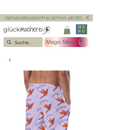
​ Versandkostenfrei schon ab 60,- €
ME
NU
Magic Mind