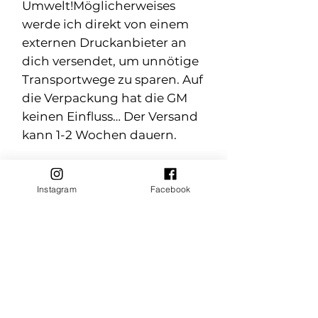
Umwelt!Möglicherweises
werde ich direkt von einem
externen Druckanbieter an
dich versendet, um unnötige
Transportwege zu sparen. Auf
die Verpackung hat die GM
keinen Einfluss… Der Versand
kann 1-2 Wochen dauern.
GPSR
Unsere Artikel werden in
Instagram
Facebook
Deutschland designed und
zum Teil selbst veredelt. Daher
tritt die Glückmacherei als
Hersteller auf. Die Rohware
beziehen wir von
Grosshändlern in