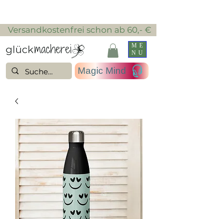
​ Versandkostenfrei schon ab 60,- €
ME
NU
Magic Mind