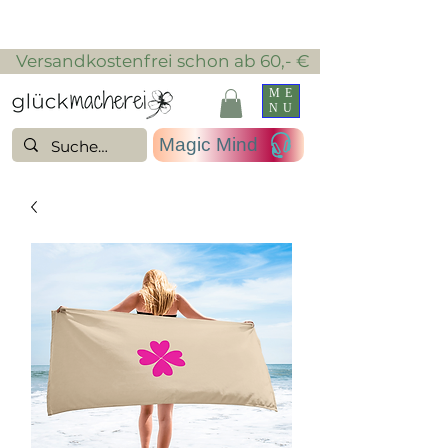
​ Versandkostenfrei schon ab 60,- €
ME
NU
Magic Mind